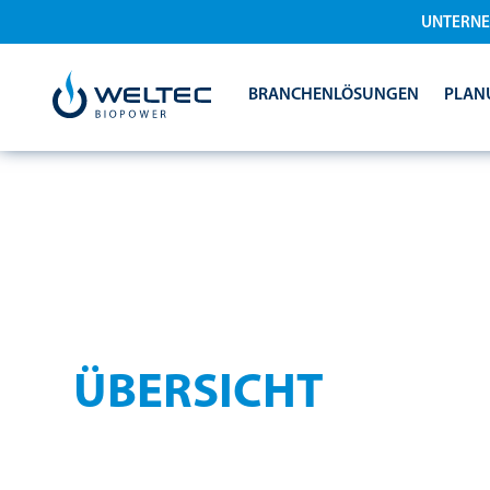
UNTERN
BRANCHENLÖSUNGEN
PLAN
REFERENZEN
ÜBERSICHT
Über 400 realisierte Projekte weltweit. Entdecken S
Referenzanlagen für Landwirtschaft, Industrie und