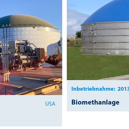
Inbetriebnahme:
201
Biomethanlage
USA
r