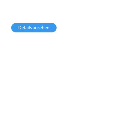
Maissilage, Zuckerrübenschnitzel, Getreide,
Ganzpflanzensilage und Hühnertrockenkot
Details ansehen