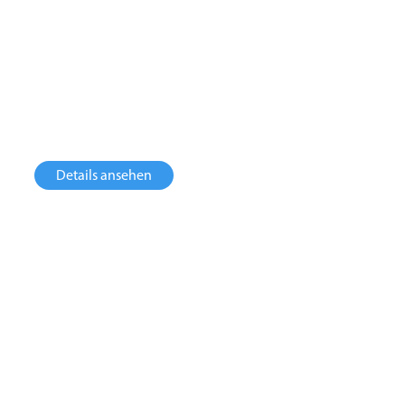
Biomethan aus Resten der Bier- und
Whiskeyindustrie
Produktionsrückstände und Nebenprodukte aus der
irischen Bier- und Whiskeyindustrie
Details ansehen
Biomethanraffinerie