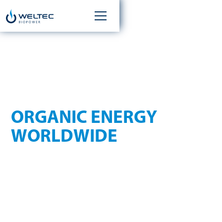
UNSERE MISSION:
ORGANIC ENERGY
WORLDWIDE
Biogas- und
WELTEC BIOPOWER entwickelt
Biomethananlagen
aus Edelstahl, die organische Reststoffe
in erneuerbare Energie verwandeln. Von der Planung über
den Bau bis zur Inbetriebnahme – wir decken die gesamte
Wertschöpfungskette ab und schaffen
nachhaltige
Energielösungen für Industrie, Kommunen und