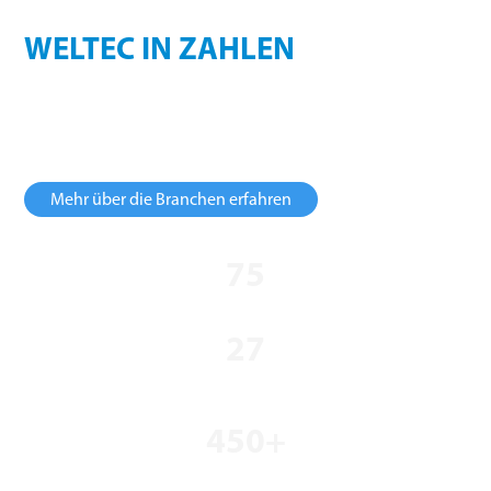
Erfahrung, die zählt.
WELTEC IN ZAHLEN
Global vernetzt, lokal verankert:
WELTEC BIOPOWER verbindet Know-how mit Reichweite.
Diese Zahlen sprechen für sich:
Mehr über die Branchen erfahren
75
Mitarbeiter
27
Länder
450+
realisierte Projekte