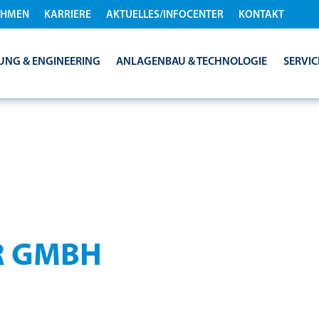
EHMEN
KARRIERE
AKTUELLES/INFOCENTER
KONTAKT
UNG & ENGINEERING
ANLAGENBAU & TECHNOLOGIE
SERVIC
R GMBH
EC BIOPOWER – von Kontaktdaten bis zu rechtlichen