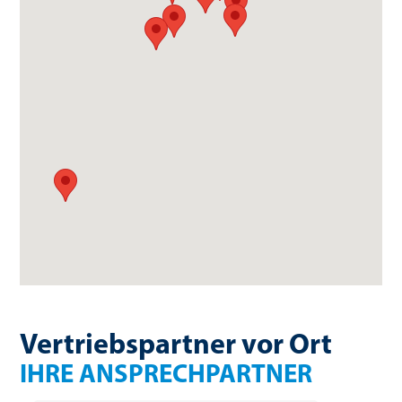
Um die Karte sehen zu
können, akzeptieren Sie
Vertriebspartner vor Ort
bitte die Cookies.
IHRE ANSPRECHPARTNER