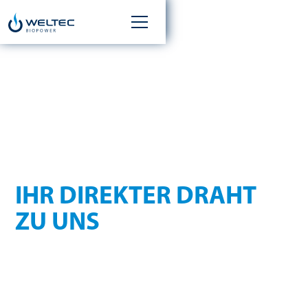
KONTAKT
IHR DIREKTER DRAHT
ZU UNS
Ob Sie eine Frage zu unseren Dienstleistungen haben,
Unterstützung benötigen oder ein neues Projekt besprechen
möchten – unser Team steht bereit, um Ihnen schnell und
kompetent weiterzuhelfen.