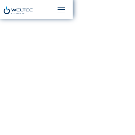
KALFRESH ARBEITET M
WELTWEIT FÜHRENDEN
BIOENERGIE
TECHNOLOGIEUNTERN
WELTEC BIOPOWER
ZUSAMMEN