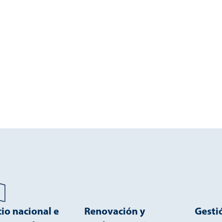
s de inactividad, reducirá los costos operativos y
a. Benefíciese de nuestros muchos años de
amiento interno y la asistencia y asesoramiento a
cio nacional e
Renovación y
Gesti