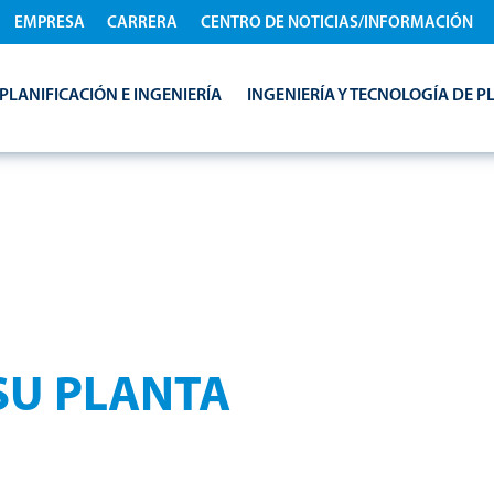
EMPRESA
CARRERA
CENTRO DE NOTICIAS/INFORMACIÓN
PLANIFICACIÓN E INGENIERÍA
INGENIERÍA Y TECNOLOGÍA DE P
ERNACIONAL
 SU PLANTA
iere más que una buena tecnología: necesita la