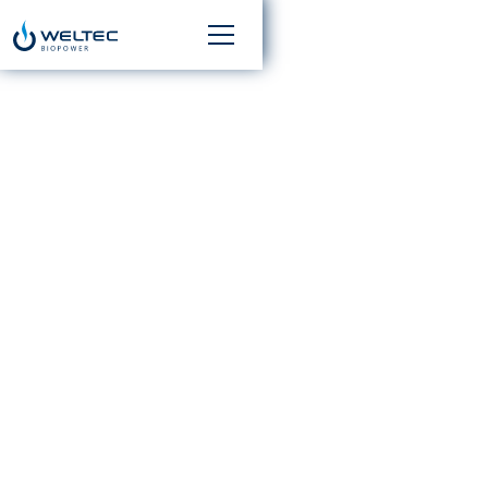
WELTEC BIOPOWER
CONSTRUIT UNE
USINE DE
BIOMÉTHANE POUR
UN PRODUCTEUR DE
VIANDE BOVINE DANS