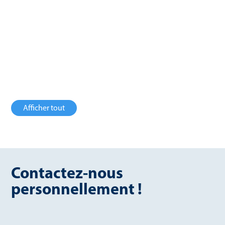
Allemagne
ROYAUME-UNI
3600 Nm³/h de
754 Nm³/h de
biogaz
biométhane
Afficher tout
Contactez-nous
personnellement !