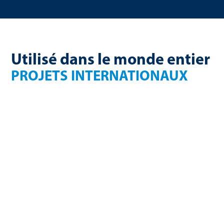
Utilisé dans le monde entier
PROJETS INTERNATIONAUX
France
Finlande
270 Nm³/h de
750 kW électrique
biométhane
USA
2,36 millions de
allemagne
Nm³/a de
1650 Nm³/h de
biométhane
biogaz